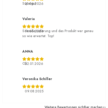
Supergut
21.06.2026
Valeria
Schnelle Lieferung und das Produkt war genau
14.06.2026
so wie erwartet. Top!
ANNA
Ok
22.01.2026
Veronika Schiller
09.08.2025
Weitere Bewertungen sichtbar machen