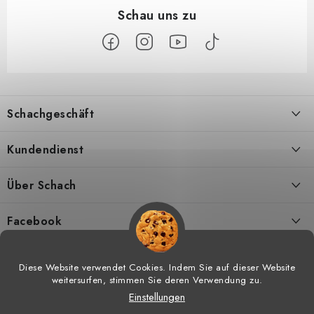
F
u
Schachgeschäft
ß
z
Über uns
Kundendienst
e
i
Kontakt
Geschäftsbedingungen
Über Schach
l
Versand
Widerrufsbelehrungen
Schachmagazine
e
Facebook
DSGVO
Umtausch von Waren
Schachvideos
Diese Website verwendet Cookies. Indem Sie auf dieser Website
weitersurfen, stimmen Sie deren Verwendung zu.
Meine bestellung
Hilfe bei Reklamationen
Schachtraining
Einstellungen
Copyright 2026
Schachgeschäft
. Alle Rechte vorbehalten.
Cookie-