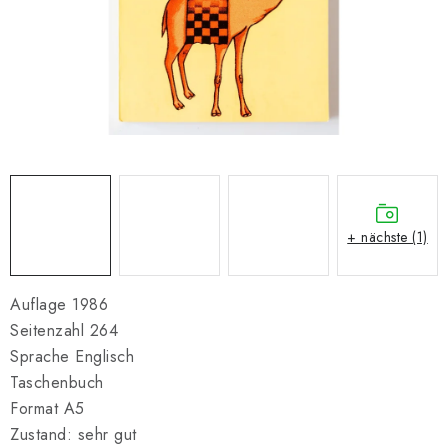
SCHACH ONLINE
SCHACH-MERCH
SCHACH GESCHENKE
GESCHÄFTSBEDINGUNGEN
KONTAKT
+ nächste (1)
Kontakt
FAQ
Über uns
Schachblog
Geschäftsbedingungen
Auflage 1986
Seitenzahl 264
Sprache Englisch
Taschenbuch
Format A5
Zustand: sehr gut