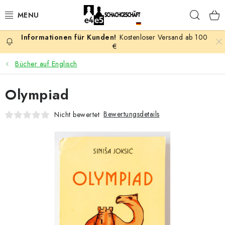
Zum
Such
Inhalt
springen
Kostenloser Versand ab 100
AKTION
€
Bücher auf Englisch
SCHACHSPIELE
Olympiad
SCHACHFIGUREN
Bewertungsdetails
Nicht bewertet
SCHACHBRETTER
SCHACHUHREN
SCHACHBÜCHER
SCHACH-ANTIQUITÄTENLADEN