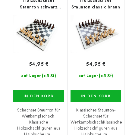
Holzschachset
Holzschachset
Staunton schwarz
Staunton classic braun
klassisch
54,95 €
54,95 €
(>5 St)
(>5 St)
auf Lager
auf Lager
IN DEN KORB
IN DEN KORB
Schachset Staunton für
Klassisches Staunton-
Wettkampfschach.
Schachset für
Klassische
WettkampfschachKlassische
Holzschachfiguren aus
Holzschachfiguren aus
Hainbuche im...
Hainbuche im...