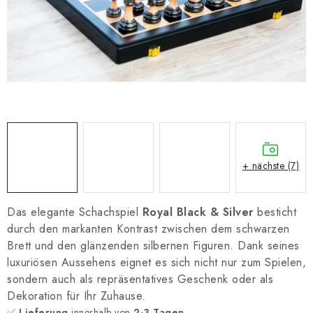
SCHACH ONLINE
SCHACH-MERCH
SCHACH GESCHENKE
GESCHÄFTSBEDINGUNGEN
KONTAKT
+ nächste (7)
Kontakt
FAQ
Über uns
Schachblog
Geschäftsbedingungen
Das elegante Schachspiel
Royal Black & Silver
besticht
durch den markanten Kontrast zwischen dem schwarzen
Brett und den glänzenden silbernen Figuren. Dank seines
luxuriösen Aussehens eignet es sich nicht nur zum Spielen,
sondern auch als repräsentatives Geschenk oder als
Dekoration für Ihr Zuhause.
✅
Lieferung
innerhalb von
2-3 Tagen