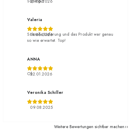
Supergut
21.06.2026
Valeria
Schnelle Lieferung und das Produkt war genau
14.06.2026
so wie erwartet. Top!
ANNA
Ok
22.01.2026
Veronika Schiller
09.08.2025
Weitere Bewertungen sichtbar machen