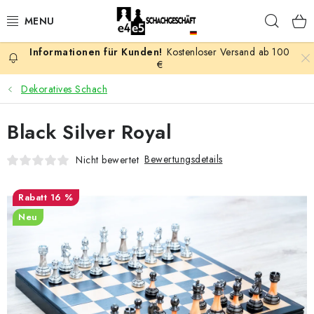
Zum
Such
Inhalt
springen
Kostenloser Versand ab 100
AKTION
€
Dekoratives Schach
SCHACHSPIELE
Black Silver Royal
SCHACHFIGUREN
Bewertungsdetails
Nicht bewertet
SCHACHBRETTER
16 %
SCHACHUHREN
Neu
SCHACHBÜCHER
SCHACH-ANTIQUITÄTENLADEN