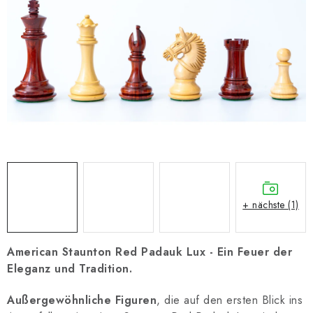
SCHACH ONLINE
SCHACH-MERCH
SCHACH GESCHENKE
GESCHÄFTSBEDINGUNGEN
KONTAKT
Kontakt
FAQ
Über uns
Schachblog
+ nächste (1)
Geschäftsbedingungen
American Staunton Red Padauk Lux - Ein Feuer der
Eleganz und Tradition.
Außergewöhnliche
Figuren
, die auf den ersten Blick ins