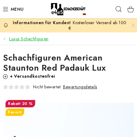
Zum
Such
Inhalt
springen
Kostenloser Versand ab 100
AKTION
€
Luxus Schachfiguren
SCHACHSPIELE
Schachfiguren American
SCHACHFIGUREN
Staunton Red Padauk Lux
SCHACHBRETTER
+ Versandkostenfrei
Bewertungsdetails
Nicht bewertet
SCHACHUHREN
20 %
SCHACHBÜCHER
Favorit
SCHACH-ANTIQUITÄTENLADEN