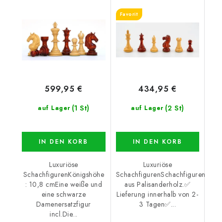
Favorit
599,95 €
434,95 €
(1 St)
(2 St)
auf Lager
auf Lager
IN DEN KORB
IN DEN KORB
Luxuriöse
Luxuriöse
SchachfigurenKönigshöhe
SchachfigurenSchachfiguren
: 10,8 cmEine weiße und
aus Palisanderholz.✅
eine schwarze
Lieferung innerhalb von 2-
Damenersatzfigur
3 Tagen✅...
incl.Die...