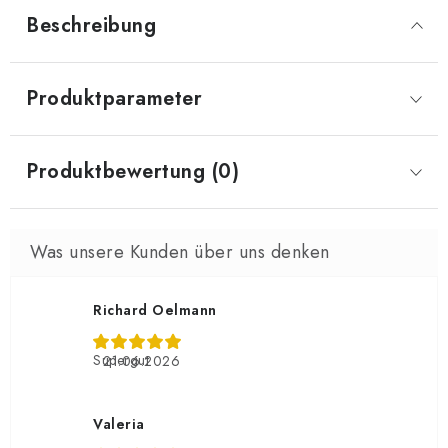
Beschreibung
Produktparameter
Produktbewertung (0)
Richard Oelmann
Supergut
21.06.2026
Valeria