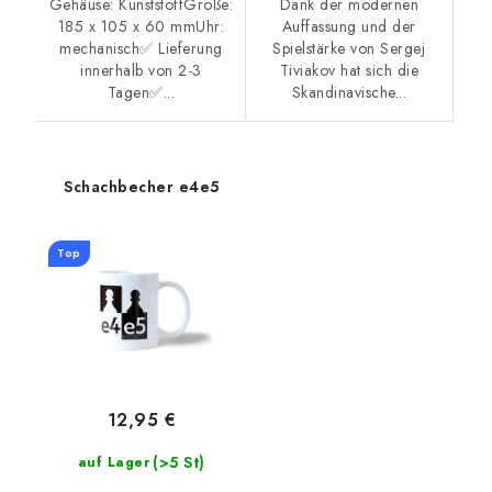
Gehäuse: KunststoffGröße:
Dank der modernen
185 x 105 x 60 mmUhr:
Auffassung und der
mechanisch✅ Lieferung
Spielstärke von Sergej
innerhalb von 2-3
Tiviakov hat sich die
Tagen✅...
Skandinavische...
Schachbecher e4e5
Top
12,95 €
(>5 St)
auf Lager