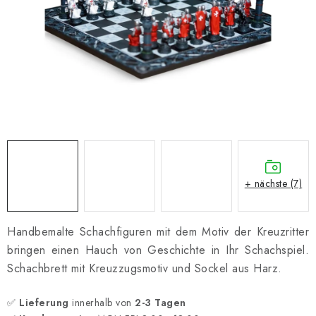
SCHACH ONLINE
SCHACH-MERCH
SCHACH GESCHENKE
GESCHÄFTSBEDINGUNGEN
KONTAKT
+ nächste (7)
Kontakt
FAQ
Über uns
Schachblog
Geschäftsbedingungen
Handbemalte Schachfiguren mit dem Motiv der Kreuzritter
bringen einen Hauch von Geschichte in Ihr Schachspiel.
Schachbrett mit Kreuzzugsmotiv und Sockel aus Harz.
✅
Lieferung
innerhalb von
2-3 Tagen