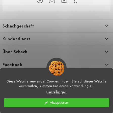
F
u
Schachgeschäft
ß
z
Über uns
Kundendienst
e
i
Kontakt
Geschäftsbedingungen
Über Schach
l
Versand
Widerrufsbelehrungen
Schachmagazine
e
Facebook
DSGVO
Umtausch von Waren
Schachvideos
Diese Website verwendet Cookies. Indem Sie auf dieser Website
weitersurfen, stimmen Sie deren Verwendung zu.
Meine bestellung
Hilfe bei Reklamationen
Schachtraining
Einstellungen
Copyright 2026
Schachgeschäft
. Alle Rechte vorbehalten.
Cookie-
Vorteile vom Einkaufen bei uns
Widerrufsrecht
Schachshop-Partner
Einstellungen ändern
Akzeptieren
Erstellt von Shoptet
Impressum