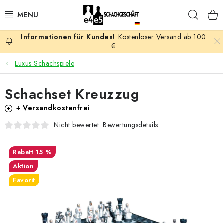
Zum
Such
Inhalt
springen
Kostenloser Versand ab 100
AKTION
€
Luxus Schachspiele
SCHACHSPIELE
Schachset Kreuzzug
SCHACHFIGUREN
+ Versandkostenfrei
SCHACHBRETTER
Bewertungsdetails
Nicht bewertet
SCHACHUHREN
15 %
Aktion
SCHACHBÜCHER
Favorit
SCHACH-ANTIQUITÄTENLADEN