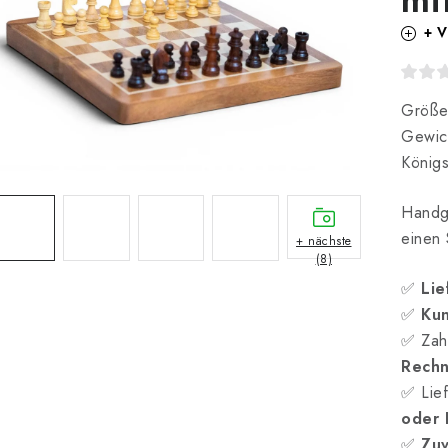
+ V
Größe
Gewich
König
Handge
einen 
+ nächste
(8)
✅
Lie
✅
Kun
✅ Zah
Rech
✅ Lief
oder
✅
Zuv