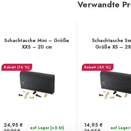
Verwandte Pr
Schachtasche Mini – Größe
Schachtasche Sm
XXS – 20 cm
Größe XS – 28
(16 %)
(40 %)
24,95 €
14,95 €
(>5 St)
auf Lager
auf Lager
29,95 €
24,95 €