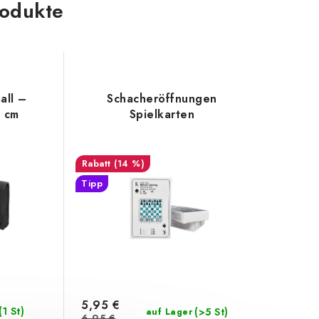
odukte
all –
Schacheröffnungen
 cm
Spielkarten
(14 %)
Tipp
5,95 €
(1 St)
(>5 St)
auf Lager
6,95 €