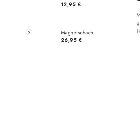
12,95 €
M
g
H
Magnetschach
26,95 €