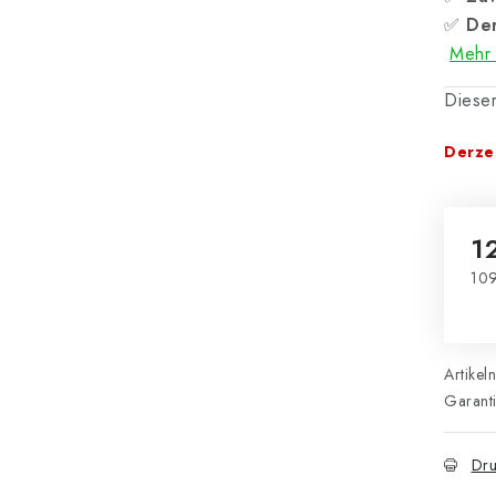
✅
Der
Mehr 
Dieser
Derzei
1
109
Ver
Artikel
Garant
Dru