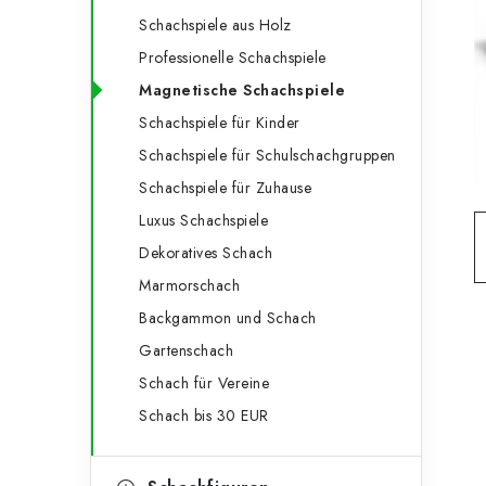
e
t
Schachspiele aus Holz
g
e
Professionelle Schachspiele
o
Magnetische Schachspiele
n
r
Schachspiele für Kinder
l
i
Schachspiele für Schulschachgruppen
e
e
Schachspiele für Zuhause
n
i
Luxus Schachspiele
Dekoratives Schach
s
Marmorschach
t
Backgammon und Schach
e
Gartenschach
Schach für Vereine
Schach bis 30 EUR