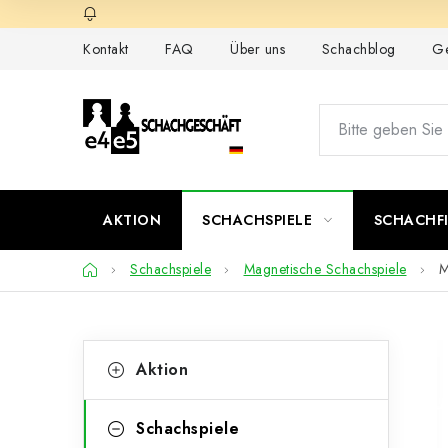
Zum
Inhalt
Kontakt
FAQ
Über uns
Schachblog
Ge
springen
AKTION
SCHACHSPIELE
SCHACHF
Startseite
Schachspiele
Magnetische Schachspiele
M
S
K
Kategorien
Aktion
überspringen
a
e
t
i
Schachspiele