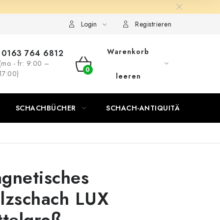
Login
Registrieren
Warenkorb
0163 764 6812
(mo - fr: 9:00 –
WARENKORB
17:00)
leeren
SCHACHBÜCHER
SCHACH-ANTIQUITÄTENLADEN
gnetisches
lzschach LUX
ttelgroß