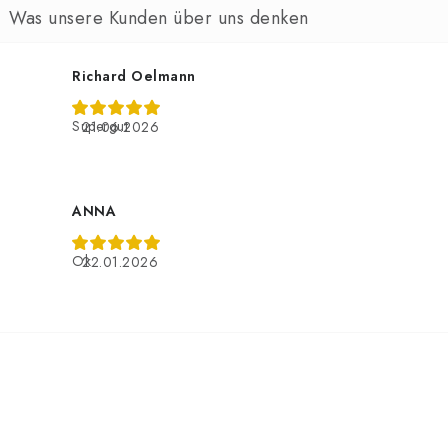
Richard Oelmann
Supergut
21.06.2026
ANNA
Ok
22.01.2026