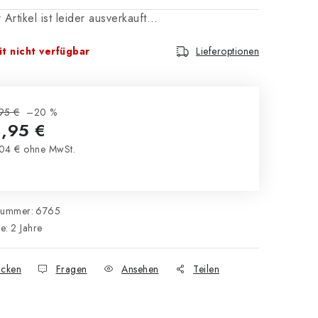
 Artikel ist leider ausverkauft…
t nicht verfügbar
Lieferoptionen
95 €
–20 %
1,95 €
04 € ohne MwSt.
kaufspreis:
nummer:
6765
ie
:
2 Jahre
cken
Fragen
Ansehen
Teilen