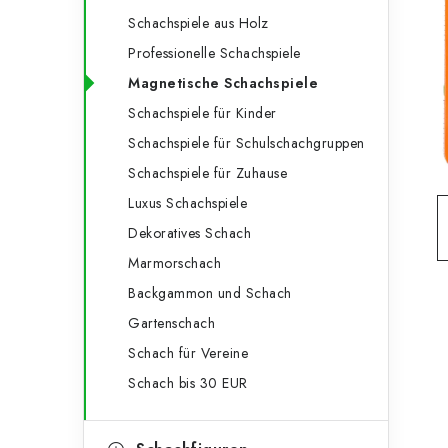
e
t
Schachspiele aus Holz
g
e
Professionelle Schachspiele
o
Magnetische Schachspiele
n
r
Schachspiele für Kinder
l
i
Schachspiele für Schulschachgruppen
e
e
Schachspiele für Zuhause
n
i
Luxus Schachspiele
Dekoratives Schach
s
Marmorschach
t
Backgammon und Schach
e
Gartenschach
Schach für Vereine
Schach bis 30 EUR