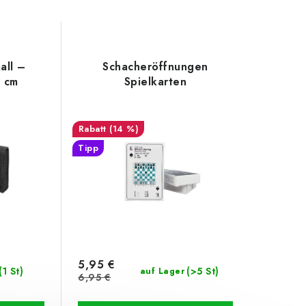
all –
Schacheröffnungen
 cm
Spielkarten
(14 %)
Tipp
5,95 €
(1 St)
(>5 St)
auf Lager
6,95 €