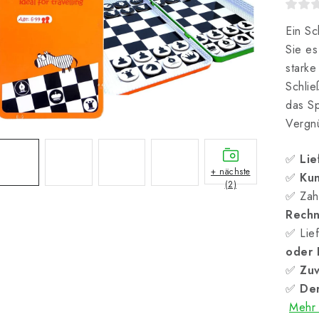
Ein Sc
Sie es
starke
Schlie
das Sp
Vergn
✅
Lie
+ nächste
✅
Kun
(2)
✅ Zah
Rech
✅ Lief
oder
✅
Zuv
✅
Der
Mehr 