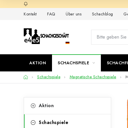
Zum
Inhalt
Kontakt
FAQ
Über uns
Schachblog
Ge
springen
AKTION
SCHACHSPIELE
SCHACHF
Startseite
Schachspiele
Magnetische Schachspiele
M
S
K
Kategorien
Aktion
überspringen
a
e
t
i
Schachspiele