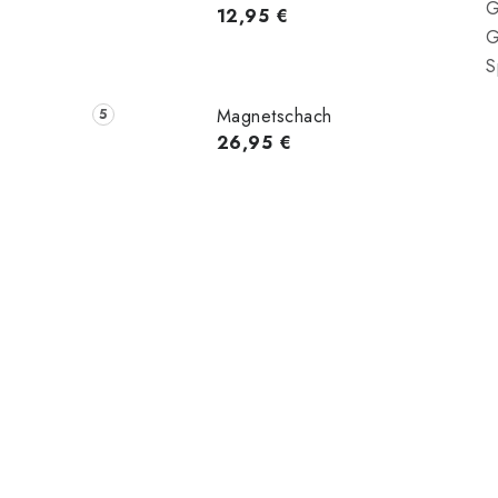
G
12,95 €
G
S
Magnetschach
26,95 €