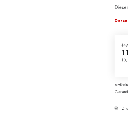
Dieser
Derzei
14,
1
10,
Ver
Artikel
Garant
Dru