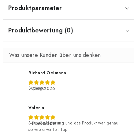
Produktparameter
Produktbewertung (0)
Richard Oelmann
Supergut
21.06.2026
Valeria
Schnelle Lieferung und das Produkt war genau
14.06.2026
so wie erwartet. Top!