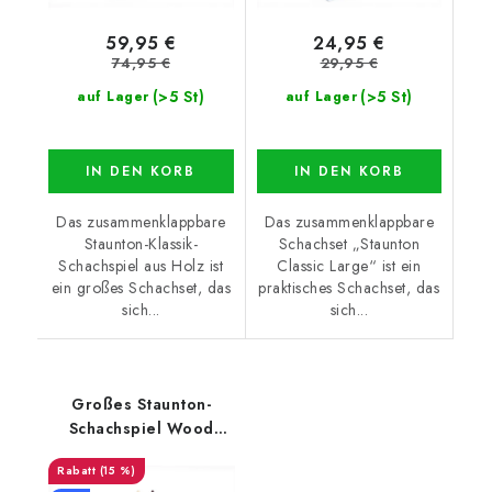
59,95 €
24,95 €
74,95 €
29,95 €
(>5 St)
(>5 St)
auf Lager
auf Lager
IN DEN KORB
IN DEN KORB
Das zusammenklappbare
Das zusammenklappbare
Staunton-Klassik-
Schachset „Staunton
Schachspiel aus Holz ist
Classic Large“ ist ein
ein großes Schachset, das
praktisches Schachset, das
sich...
sich...
Großes Staunton-
Schachspiel Wood
bordeauxrot
(15 %)