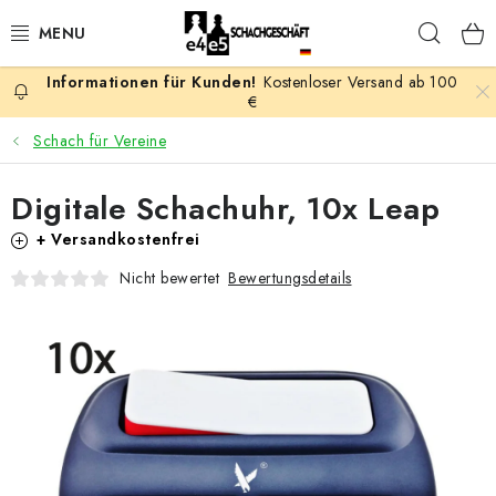
Zum
Such
Inhalt
springen
Kostenloser Versand ab 100
AKTION
€
Schach für Vereine
SCHACHSPIELE
Digitale Schachuhr, 10x Leap
SCHACHFIGUREN
+ Versandkostenfrei
SCHACHBRETTER
Bewertungsdetails
Nicht bewertet
SCHACHUHREN
SCHACHBÜCHER
SCHACH-ANTIQUITÄTENLADEN