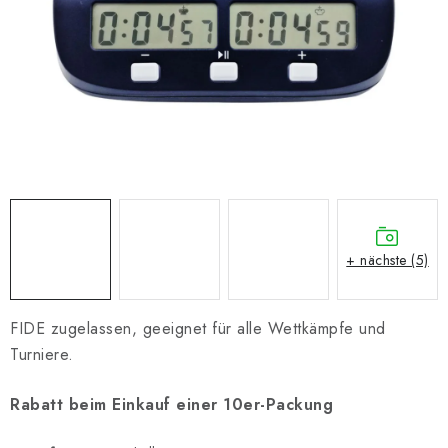
SCHACH ONLINE
SCHACH-MERCH
SCHACH GESCHENKE
GESCHÄFTSBEDINGUNGEN
KONTAKT
+ nächste (5)
Kontakt
FAQ
Über uns
Schachblog
Geschäftsbedingungen
FIDE zugelassen, geeignet für alle Wettkämpfe und
Turniere.
Rabatt beim Einkauf einer 10er-Packung