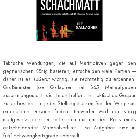
SCHACH ONLINE
SCHACH-MERCH
SCHACH GESCHENKE
GESCHÄFTSBEDINGUNGEN
Taktische Wendungen, die auf Mattmotiven gegen den
KONTAKT
gegnerischen König basieren, entscheiden viele Partien –
daher ist es äußerst wichtig, sie rechtzeitig zu erkennen.
Kontakt
FAQ
Über uns
Schachblog
Großmeister Joe Gallagher hat 365 Mattaufgaben
Geschäftsbedingungen
zusammengestellt, die Ihnen helfen, Ihr taktisches Gespür
zu verbessern. In jeder Stellung müssen Sie den Weg zum
eindeutigen Gewinn finden: Entweder wird der König
mattgesetzt oder er rettet sich nur um den Preis eines
entscheidenden Materialverlusts. Die Aufgaben sind in
fünf Schwierigkeitsgrade unterteilt.