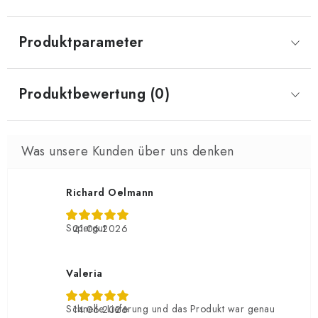
Produktparameter
Produktbewertung (0)
Richard Oelmann
Supergut
21.06.2026
Valeria
Schnelle Lieferung und das Produkt war genau
14.06.2026