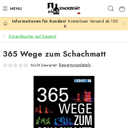
Zum
Such
Inhalt
springen
Kostenloser Versand ab 100
AKTION
€
Schachbücher auf Deutsch
SCHACHSPIELE
365 Wege zum Schachmatt
SCHACHFIGUREN
Bewertungsdetails
Nicht bewertet
SCHACHBRETTER
SCHACHUHREN
SCHACHBÜCHER
SCHACH-ANTIQUITÄTENLADEN