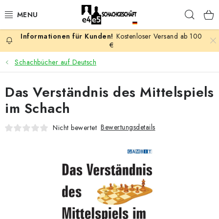
Zum
Such
Inhalt
springen
Kostenloser Versand ab 100
AKTION
€
Schachbücher auf Deutsch
SCHACHSPIELE
Das Verständnis des Mittelspiels
SCHACHFIGUREN
im Schach
SCHACHBRETTER
Bewertungsdetails
Nicht bewertet
SCHACHUHREN
SCHACHBÜCHER
SCHACH-ANTIQUITÄTENLADEN