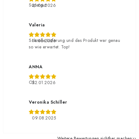
Supergut
21.06.2026
Valeria
Schnelle Lieferung und das Produkt war genau
14.06.2026
so wie erwartet. Top!
ANNA
Ok
22.01.2026
Veronika Schiller
09.08.2025
Weitere Bewertungen sichtbar machen