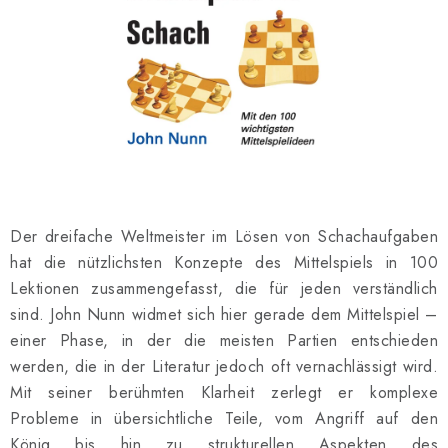
SCHACH ONLINE
SCHACH-MERCH
SCHACH GESCHENKE
GESCHÄFTSBEDINGUNGEN
KONTAKT
Der dreifache Weltmeister im Lösen von Schachaufgaben
hat die nützlichsten Konzepte des Mittelspiels in 100
Kontakt
FAQ
Über uns
Schachblog
Lektionen zusammengefasst, die für jeden verständlich
Geschäftsbedingungen
sind. John Nunn widmet sich hier gerade dem Mittelspiel –
einer Phase, in der die meisten Partien entschieden
werden, die in der Literatur jedoch oft vernachlässigt wird.
Mit seiner berühmten Klarheit zerlegt er komplexe
Probleme in übersichtliche Teile, vom Angriff auf den
König bis hin zu strukturellen Aspekten des