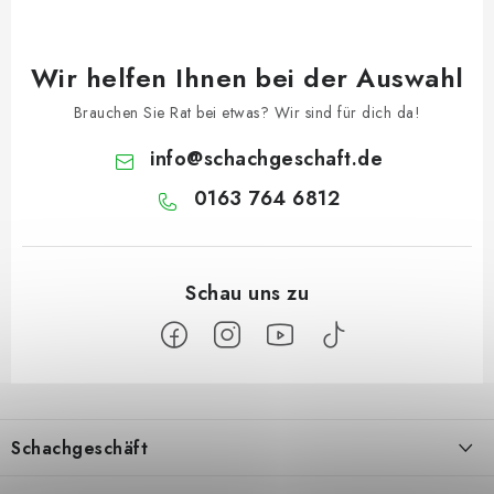
Wir helfen Ihnen bei der Auswahl
Brauchen Sie Rat bei etwas? Wir sind für dich da!
info
@
schachgeschaft.de
0163 764 6812
F
u
Schachgeschäft
ß
z
Über uns