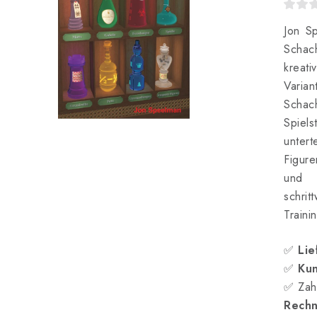
Jon Sp
Schac
kreati
Varia
Schach
Spiel
untert
Figur
und 
schrit
Traini
✅
Lie
✅
Kun
✅ Zah
Rech