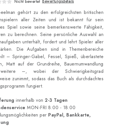
Bewertungsdetails
Nicht bewertet
eelman gehört zu den erfolgreichsten britischen
hspielern aller Zeiten und ist bekannt für sein
ves Spiel sowie seine bemerkenswerte Fähigkeit,
nten zu berechnen. Seine persönliche Auswahl an
aufgaben unterhält, fordert und lehrt Spieler aller
stärken. Die Aufgaben sind in Themenbereiche
eilt – Springer-Gabel, Fessel, Spieß, überlastete
en, Matt auf der Grundreihe, Bauernumwandlung
weitere –, wobei der Schwierigkeitsgrad
tweise zunimmt, sodass das Buch als durchdachtes
ngsprogramm fungiert.
ferung
innerhalb von
2-3 Tagen
denservice
MON-FRI 8:00 - 18:00
lungsmöglichkeiten per
PayPal, Bankkarte,
nung