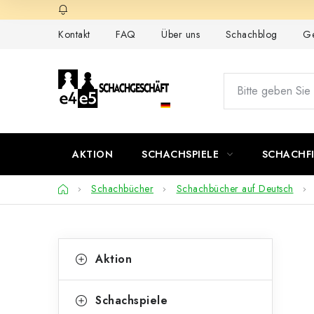
Zum
Inhalt
Kontakt
FAQ
Über uns
Schachblog
Ge
springen
AKTION
SCHACHSPIELE
SCHACHF
Startseite
Schachbücher
Schachbücher auf Deutsch
S
K
Kategorien
Aktion
überspringen
a
e
t
i
Schachspiele