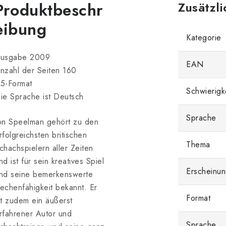
Produktbeschr
Zusätzl
eibung
Kategorie
usgabe 2009
EAN
nzahl der Seiten 160
5-Format
Schwierigk
ie Sprache ist Deutsch
Sprache
on Speelman gehört zu den
rfolgreichsten britischen
Thema
chachspielern aller Zeiten
nd ist für sein kreatives Spiel
Erscheinun
nd seine bemerkenswerte
echenfähigkeit bekannt. Er
Format
st zudem ein äußerst
rfahrener Autor und
Sprache