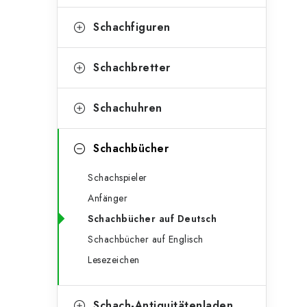
e
t
g
Schachfiguren
e
o
n
r
Schachbretter
l
i
Schachuhren
e
e
n
i
Schachbücher
s
Schachspieler
t
Anfänger
e
Schachbücher auf Deutsch
Schachbücher auf Englisch
Lesezeichen
Schach-Antiquitätenladen