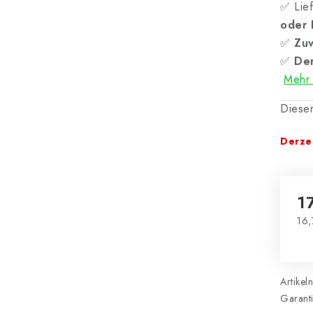
✅ Lief
oder
✅
Zuv
✅
Der
Mehr 
Dieser
Derzei
1
16,
Ver
Artikel
Garant