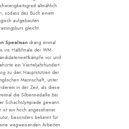
chwierigkeitsgrad allmählich
n, sodass das Buch einem
ogisch aufgebauten
rainingskurs gleicht.
on Speelman
drang einmal
is ins Halbfinale der WM-
andidatenwettkämpfe vor und
ehörte ein Vierteljahrhundert
ang zu den Hauptstützen der
nglischen Mannschaft, unter
nderem in der Zeit, als diese
reimal die Silbermedaille bei
er Schacholympiade gewann.
r ist ein hoch angesehener
utor, besonders bekannt für
eine wegweisenden Arbeiten