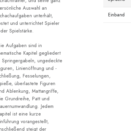
chachtrainer, und seine ganz
ersönliche Auswahl an
Einband
chachaufgaben unterhält,
estet und unterrichtet Spieler
eder Spielstärke.
ie Aufgaben sind in
hematische Kapitel gegliedert
 Springergabeln, ungedeckte
iguren, Linienöffnung und -
chließung, Fesselungen,
pieße, überlastete Figuren
nd Ablenkung, Mattangriffe,
ie Grundreihe, Patt und
auernumwandlung. Jedem
apitel ist eine kurze
inführung vorangestellt,
nschließend steigt der