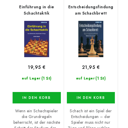
Einführung in die
Entscheidungsfindung
Schachtaktik
am Schachbrett
19,95 €
21,95 €
(1 St)
(1 St)
auf Lager
auf Lager
IN DEN KORB
IN DEN KORB
Wenn ein Schachspieler
Schach ist ein Spiel der
die Grundregeln
Entscheidungen – der
beherrscht, ist der nächste
Spieler muss nicht nur
Schritt das Studium der...
Züge und Pläne wählen,...