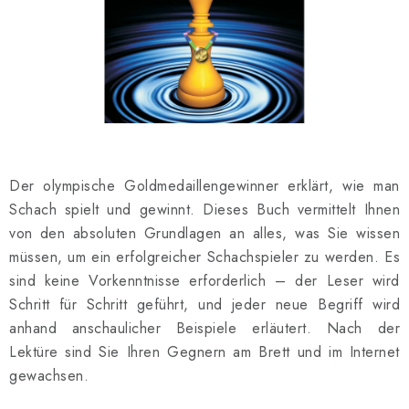
SCHACH ONLINE
SCHACH-MERCH
SCHACH GESCHENKE
GESCHÄFTSBEDINGUNGEN
Der olympische Goldmedaillengewinner erklärt, wie man
KONTAKT
Schach spielt und gewinnt. Dieses Buch vermittelt Ihnen
von den absoluten Grundlagen an alles, was Sie wissen
Kontakt
FAQ
Über uns
Schachblog
müssen, um ein erfolgreicher Schachspieler zu werden. Es
Geschäftsbedingungen
sind keine Vorkenntnisse erforderlich – der Leser wird
Schritt für Schritt geführt, und jeder neue Begriff wird
anhand anschaulicher Beispiele erläutert. Nach der
Lektüre sind Sie Ihren Gegnern am Brett und im Internet
gewachsen.