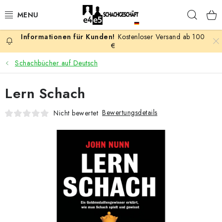
Zum
Such
Inhalt
springen
Kostenloser Versand ab 100
AKTION
€
Schachbücher auf Deutsch
SCHACHSPIELE
Lern Schach
SCHACHFIGUREN
Bewertungsdetails
Nicht bewertet
SCHACHBRETTER
SCHACHUHREN
SCHACHBÜCHER
SCHACH-ANTIQUITÄTENLADEN