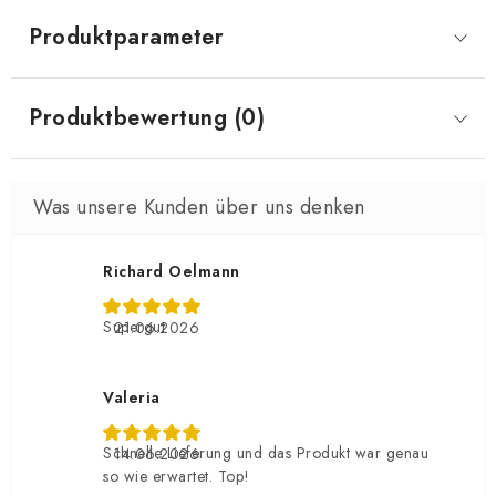
Produktparameter
Produktbewertung (0)
Richard Oelmann
Supergut
21.06.2026
Valeria
Schnelle Lieferung und das Produkt war genau
14.06.2026
so wie erwartet. Top!