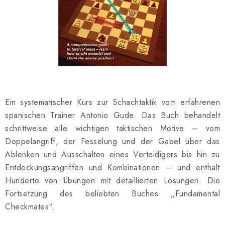
SCHACH ONLINE
SCHACH-MERCH
SCHACH GESCHENKE
GESCHÄFTSBEDINGUNGEN
Ein systematischer Kurs zur Schachtaktik vom erfahrenen
KONTAKT
spanischen Trainer Antonio Gude. Das Buch behandelt
schrittweise alle wichtigen taktischen Motive – vom
Kontakt
FAQ
Über uns
Schachblog
Doppelangriff, der Fesselung und der Gabel über das
Geschäftsbedingungen
Ablenken und Ausschalten eines Verteidigers bis hin zu
Entdeckungsangriffen und Kombinationen – und enthält
Hunderte von Übungen mit detaillierten Lösungen. Die
Fortsetzung des beliebten Buches „Fundamental
Checkmates“.