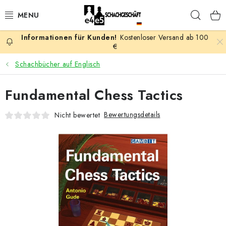
Zum
Such
Inhalt
springen
Kostenloser Versand ab 100
AKTION
€
Schachbücher auf Englisch
SCHACHSPIELE
Fundamental Chess Tactics
SCHACHFIGUREN
Bewertungsdetails
Nicht bewertet
SCHACHBRETTER
SCHACHUHREN
SCHACHBÜCHER
SCHACH-ANTIQUITÄTENLADEN