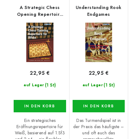
A Strategic Chess
Understanding Rook
Opening Repertoire
Endgames
for White
22,95 €
22,95 €
(1 St)
(1 St)
auf Lager
auf Lager
IN DEN KORB
IN DEN KORB
Ein strategisches
Das Turmendspiel ist in
Eröffnungsrepertoire für
der Praxis das häufigste –
Weiß, basierend auf 1.Sf3
und oft auch das
und 2.c4 – ein flexibles...
anspruchsvollste.