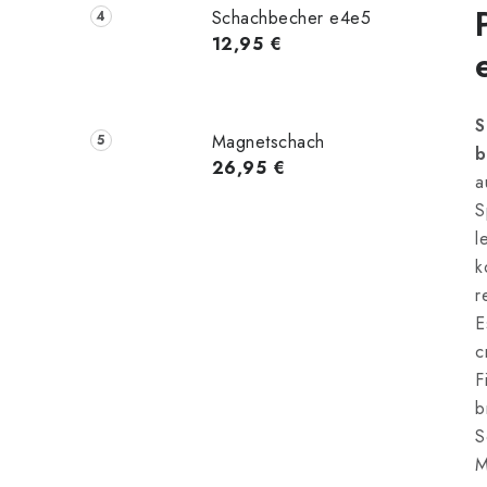
Schachbecher e4e5
12,95 €
S
Magnetschach
b
26,95 €
a
S
l
k
r
E
c
F
b
S
M