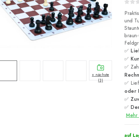
Prakti
und Tu
Staunt
braun-
Feldg
✅
Lie
✅
Kun
✅ Zah
Rech
+ nächste
(3)
✅ Lief
oder
✅
Zuv
✅
Der
Mehr 
auf L