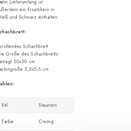
m
Im Lieferumfang ist
ußerdem ein Ersatzkaro in
eiß und Schwarz enthalten.
chachbrett:
crollendes Schachbrett
ie Größe des Schachbretts
eträgt 50x50 cm
artongröße 5,5x
5,5 cm
ahlen:
Stil
Staunton
Farbe
Cremig