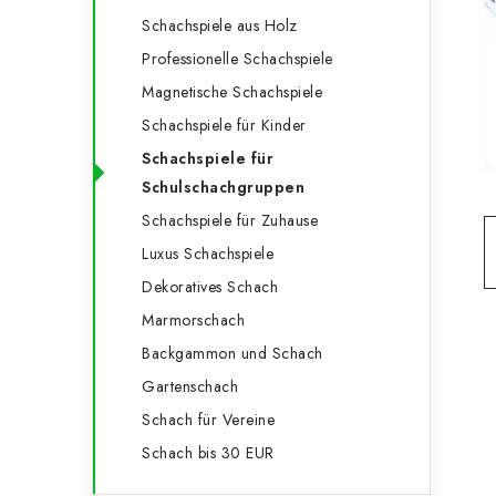
e
t
Schachspiele aus Holz
g
e
Professionelle Schachspiele
o
Magnetische Schachspiele
n
r
Schachspiele für Kinder
l
i
Schachspiele für
e
e
Schulschachgruppen
n
Schachspiele für Zuhause
i
Luxus Schachspiele
s
Dekoratives Schach
t
Marmorschach
e
Backgammon und Schach
Gartenschach
Schach für Vereine
Schach bis 30 EUR