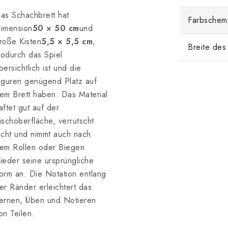
as Schachbrett hat
Farbschem
imension
50 × 50 cm
und
roße Kisten
5,5 × 5,5 cm
,
Breite des
odurch das Spiel
bersichtlich ist und die
iguren genügend Platz auf
em Brett haben. Das Material
aftet gut auf der
ischoberfläche, verrutscht
icht und nimmt auch nach
em Rollen oder Biegen
ieder seine ursprüngliche
orm an. Die Notation entlang
er Ränder erleichtert das
ernen, Üben und Notieren
on Teilen.