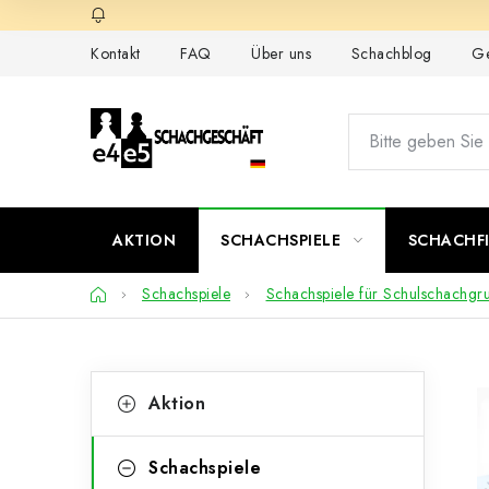
Zum
Inhalt
Kontakt
FAQ
Über uns
Schachblog
Ge
springen
AKTION
SCHACHSPIELE
SCHACHF
Startseite
Schachspiele
Schachspiele für Schulschachgr
S
K
Kategorien
Aktion
überspringen
a
e
t
i
Schachspiele