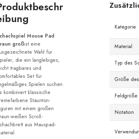
Produktbeschr
Zusätzl
eibung
Kategorie
chachspiel Mouse Pad
raun groß
ist eine
Material
usgezeichnete Wahl für
pieler, die ein langlebiges,
Typ des Sc
eicht tragbares und
omfortables Set für
Größe des
egelmäßiges Spielen suchen.
s kombiniert klassische
Feldgröße
remefarbene Staunton-
iguren mit einem großen
Notation
raun-weißen Scroll-
chachbrett aus Mauspad-
Verwendu
aterial.