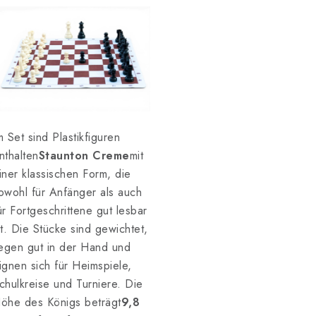
m Set sind Plastikfiguren
nthalten
Staunton Creme
mit
iner klassischen Form, die
owohl für Anfänger als auch
ür Fortgeschrittene gut lesbar
st. Die Stücke sind gewichtet,
iegen gut in der Hand und
ignen sich für Heimspiele,
chulkreise und Turniere. Die
öhe des Königs beträgt
9,8