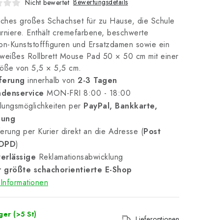
Bewertungsdetails
Nicht bewertet
sches großes Schachset für zu Hause, die Schule
rniere. Enthält cremefarbene, beschwerte
on-Kunststofffiguren und Ersatzdamen sowie ein
weißes Rollbrett Mouse Pad 50 × 50 cm mit einer
röße von 5,5 × 5,5 cm.
ferung
innerhalb von
2-3 Tagen
denservice
MON-FRI 8:00 - 18:00
lungsmöglichkeiten per
PayPal, Bankkarte,
nung
erung per Kurier direkt an die Adresse (
Post
 DPD
)
erlässige
Reklamationsabwicklung
 größte schachorientierte E-Shop
Informationen
ager
(>5 St)
Lieferoptionen