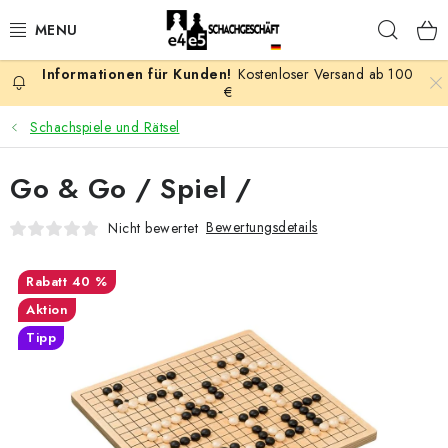
Zum
Such
Inhalt
springen
Kostenloser Versand ab 100
AKTION
€
Schachspiele und Rätsel
SCHACHSPIELE
Go & Go / Spiel /
SCHACHFIGUREN
Bewertungsdetails
Nicht bewertet
SCHACHBRETTER
40 %
SCHACHUHREN
Aktion
Tipp
SCHACHBÜCHER
SCHACH-ANTIQUITÄTENLADEN