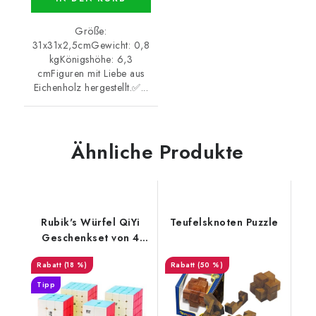
Größe:
31x31x2,5cmGewicht: 0,8
kgKönigshöhe: 6,3
cmFiguren mit Liebe aus
Eichenholz hergestellt.✅...
Ähnliche Produkte
Rubik's Würfel QiYi
Teufelsknoten Puzzle
Geschenkset von 4
Würfeln
(18 %)
(50 %)
Tipp