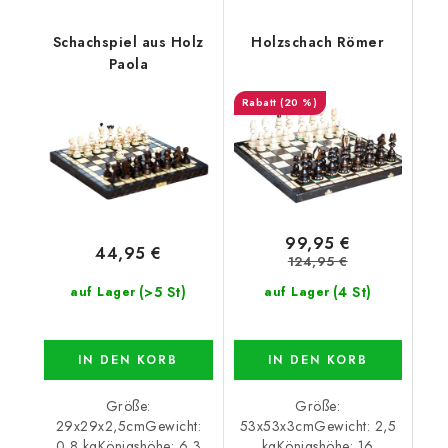
Schachspiel aus Holz
Holzschach Römer
Paola
(20 %)
99,95 €
44,95 €
124,95 €
(>5 St)
(4 St)
auf Lager
auf Lager
IN DEN KORB
IN DEN KORB
Größe:
Größe:
29x29x2,5cmGewicht:
53x53x3cmGewicht: 2,5
0,8 kgKönigshöhe: 6,3
kgKönigshöhe: 16