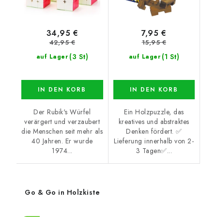
34,95 €
7,95 €
42,95 €
15,95 €
(3 St)
(1 St)
auf Lager
auf Lager
IN DEN KORB
IN DEN KORB
Der Rubik's Würfel
Ein Holzpuzzle, das
verärgert und verzaubert
kreatives und abstraktes
die Menschen seit mehr als
Denken fördert. ✅
40 Jahren. Er wurde
Lieferung innerhalb von 2-
1974...
3 Tagen✅...
Go & Go in Holzkiste