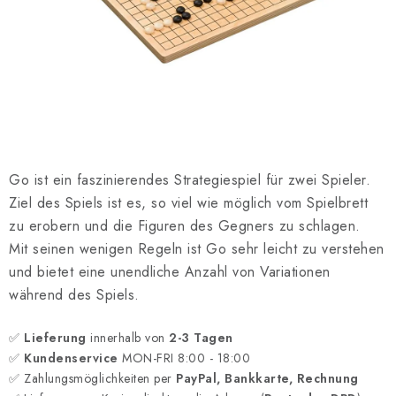
SCHACH ONLINE
SCHACH-MERCH
SCHACH GESCHENKE
GESCHÄFTSBEDINGUNGEN
Go ist ein faszinierendes Strategiespiel für zwei Spieler.
KONTAKT
Ziel des Spiels ist es, so viel wie möglich vom Spielbrett
zu erobern und die Figuren des Gegners zu schlagen.
Kontakt
FAQ
Über uns
Schachblog
Mit seinen wenigen Regeln ist Go sehr leicht zu verstehen
Geschäftsbedingungen
und bietet eine unendliche Anzahl von Variationen
während des Spiels.
✅
Lieferung
innerhalb von
2-3 Tagen
✅
Kundenservice
MON-FRI 8:00 - 18:00
✅ Zahlungsmöglichkeiten per
PayPal, Bankkarte, Rechnung