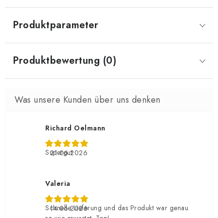
Produktparameter
Produktbewertung (0)
Richard Oelmann
Supergut
21.06.2026
Valeria
Schnelle Lieferung und das Produkt war genau
14.06.2026