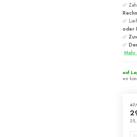
✅ Zah
Rech
✅ Lief
oder
✅
Zuv
✅
Der
Mehr 
auf L
47,
2
25,
Ver