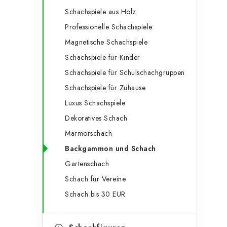
e
t
Schachspiele aus Holz
g
e
Professionelle Schachspiele
o
Magnetische Schachspiele
n
r
Schachspiele für Kinder
l
i
Schachspiele für Schulschachgruppen
e
e
Schachspiele für Zuhause
n
i
Luxus Schachspiele
Dekoratives Schach
s
Marmorschach
t
Backgammon und Schach
e
Gartenschach
Schach für Vereine
Schach bis 30 EUR