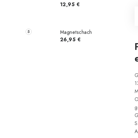
12,95 €
Magnetschach
26,95 €
G
1
M
O
g
G
S
A