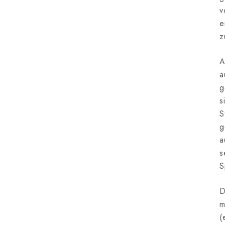
v
e
z
A
a
g
s
S
g
a
s
S
D
m
(