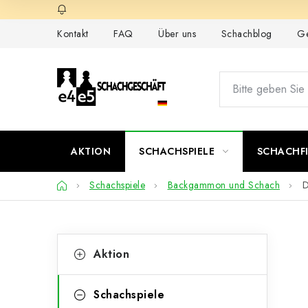
Zum
Inhalt
Kontakt
FAQ
Über uns
Schachblog
Ge
springen
AKTION
SCHACHSPIELE
SCHACHF
Startseite
Schachspiele
Backgammon und Schach
D
S
K
Kategorien
Aktion
überspringen
a
e
t
i
Schachspiele