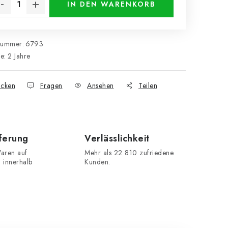
IN DEN WARENKORB
nummer:
6793
ie
:
2 Jahre
cken
Fragen
Ansehen
Teilen
eferung
Verlässlichkeit
aren auf
Mehr als 22 810 zufriedene
n innerhalb
Kunden.