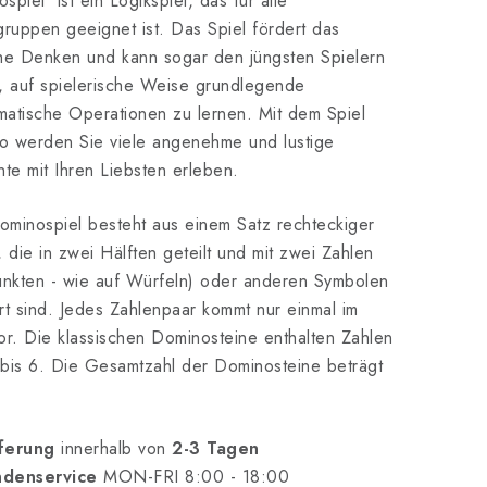
spiel ist ein Logikspiel, das für alle
gruppen geeignet ist. Das Spiel fördert das
he Denken und kann sogar den jüngsten Spielern
, auf spielerische Weise grundlegende
atische Operationen zu lernen. Mit dem Spiel
o werden Sie viele angenehme und lustige
e mit Ihren Liebsten erleben.
minospiel besteht aus einem Satz rechteckiger
, die in zwei Hälften geteilt und mit zwei Zahlen
unkten - wie auf Würfeln) oder anderen Symbolen
rt sind. Jedes Zahlenpaar kommt nur einmal im
or. Die klassischen Dominosteine enthalten Zahlen
bis 6. Die Gesamtzahl der Dominosteine beträgt
ferung
innerhalb von
2-3 Tagen
denservice
MON-FRI 8:00 - 18:00