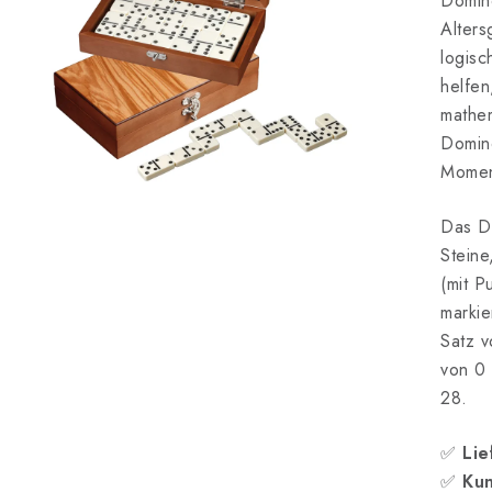
Domino
Alters
logisc
helfen
mathem
Domin
Moment
Das Do
Steine
(mit P
markie
Satz v
von 0 
28.
✅
Lie
✅
Kun