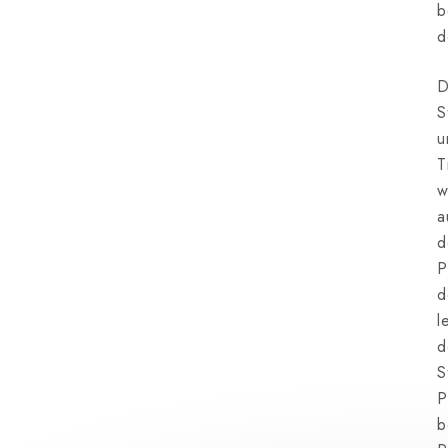
b
d
D
S
u
T
w
a
d
P
d
l
d
S
P
b