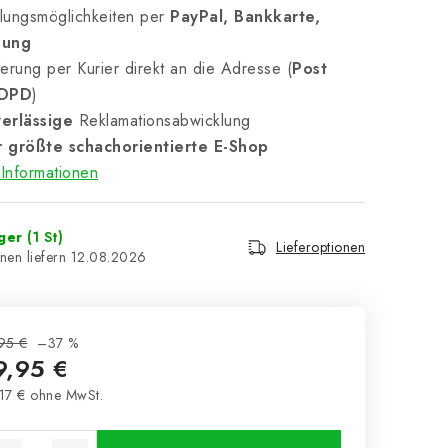
lungsmöglichkeiten per
PayPal, Bankkarte,
nung
erung per Kurier direkt an die Adresse (
Post
 DPD
)
erlässige
Reklamationsabwicklung
 größte schachorientierte E-Shop
Informationen
ager
(1 St)
Lieferoptionen
12.08.2026
95 €
–37 %
9,95 €
17 € ohne MwSt.
kaufspreis: