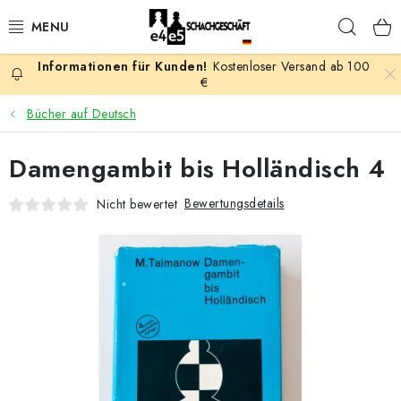
Zum
Such
Inhalt
springen
Kostenloser Versand ab 100
AKTION
€
Bücher auf Deutsch
SCHACHSPIELE
Damengambit bis Holländisch 4
SCHACHFIGUREN
Bewertungsdetails
Nicht bewertet
SCHACHBRETTER
SCHACHUHREN
SCHACHBÜCHER
SCHACH-ANTIQUITÄTENLADEN