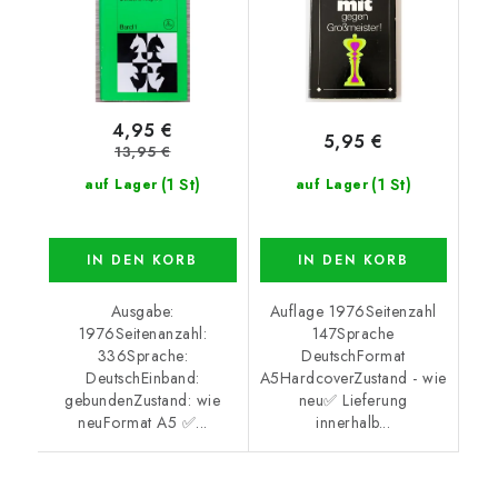
4,95 €
5,95 €
13,95 €
(1 St)
(1 St)
auf Lager
auf Lager
IN DEN KORB
IN DEN KORB
Ausgabe:
Auflage 1976Seitenzahl
1976Seitenanzahl:
147Sprache
336Sprache:
DeutschFormat
DeutschEinband:
A5HardcoverZustand - wie
gebundenZustand: wie
neu✅ Lieferung
neuFormat A5 ✅...
innerhalb...