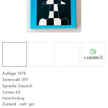
SCHACH ONLINE
SCHACH-MERCH
SCHACH GESCHENKE
GESCHÄFTSBEDINGUNGEN
KONTAKT
+ nächste (1)
Kontakt
FAQ
Über uns
Schachblog
Geschäftsbedingungen
Auflage 1978
Seitenzahl 397
Sprache Deutsch
Format A5
Harte Bindung
Zustand - sehr gut