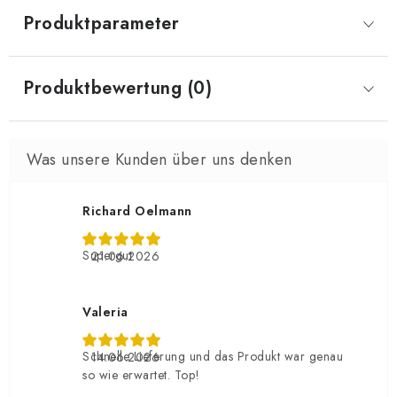
Produktparameter
Produktbewertung (0)
Richard Oelmann
Supergut
21.06.2026
Valeria
Schnelle Lieferung und das Produkt war genau
14.06.2026
so wie erwartet. Top!