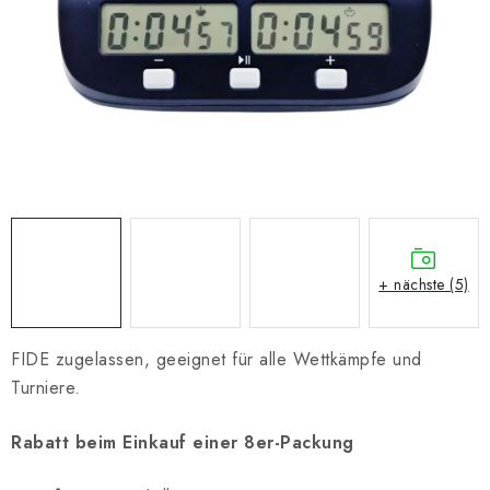
SCHACH ONLINE
SCHACH-MERCH
SCHACH GESCHENKE
GESCHÄFTSBEDINGUNGEN
KONTAKT
+ nächste (5)
Kontakt
FAQ
Über uns
Schachblog
Geschäftsbedingungen
FIDE zugelassen, geeignet für alle Wettkämpfe und
Turniere.
Rabatt beim Einkauf einer 8er-Packung