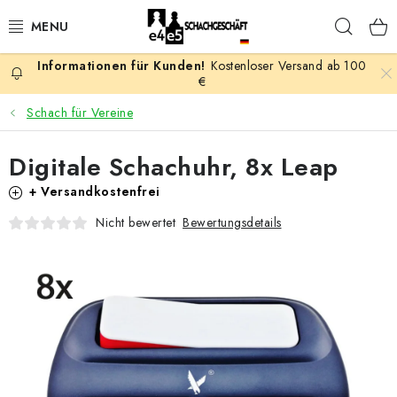
Zum
Such
Inhalt
springen
Kostenloser Versand ab 100
AKTION
€
Schach für Vereine
SCHACHSPIELE
Digitale Schachuhr, 8x Leap
SCHACHFIGUREN
+ Versandkostenfrei
SCHACHBRETTER
Bewertungsdetails
Nicht bewertet
SCHACHUHREN
SCHACHBÜCHER
SCHACH-ANTIQUITÄTENLADEN