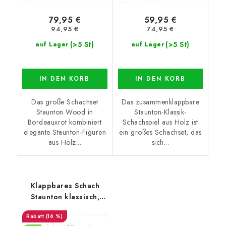
79,95 €
59,95 €
94,95 €
74,95 €
(>5 St)
(>5 St)
auf Lager
auf Lager
IN DEN KORB
IN DEN KORB
Das große Schachset
Das zusammenklappbare
Staunton Wood in
Staunton-Klassik-
Bordeauxrot kombiniert
Schachspiel aus Holz ist
elegante Staunton-Figuren
ein großes Schachset, das
aus Holz...
sich...
Klappbares Schach
Staunton klassisch,
groß
(16 %)