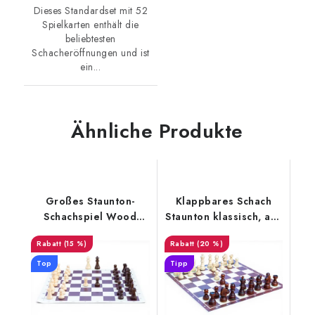
Dieses Standardset mit 52
Spielkarten enthält die
beliebtesten
Schacheröffnungen und ist
ein...
Ähnliche Produkte
Großes Staunton-
Klappbares Schach
Schachspiel Wood
Staunton klassisch, aus
bordeauxrot
Holz
(15 %)
(20 %)
Top
Tipp