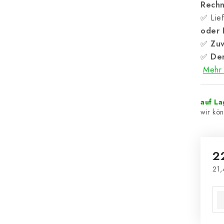
Rech
✅ Lief
oder
✅
Zuv
✅
Der
Mehr 
auf L
2
21,
Ver