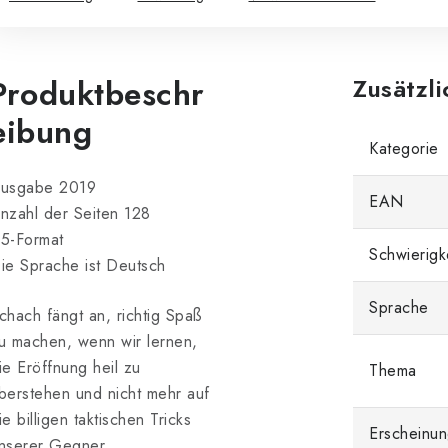
Produktbeschr
Zusätzl
eibung
Kategorie
usgabe 2019
EAN
nzahl der Seiten 128
5-Format
Schwierigk
ie Sprache ist Deutsch
Sprache
chach fängt an, richtig Spaß
u machen, wenn wir lernen,
ie Eröffnung heil zu
Thema
berstehen und nicht mehr auf
ie billigen taktischen Tricks
Erscheinun
nserer Gegner