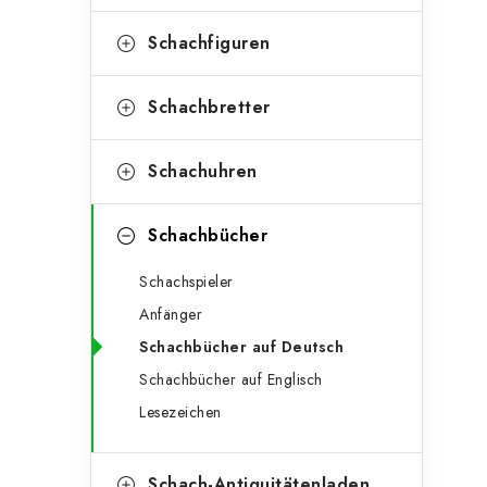
e
t
g
Schachfiguren
e
o
n
r
Schachbretter
l
i
Schachuhren
e
e
n
i
Schachbücher
s
Schachspieler
t
Anfänger
e
Schachbücher auf Deutsch
Schachbücher auf Englisch
Lesezeichen
Schach-Antiquitätenladen