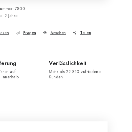
nummer:
7800
ie
:
2 Jahre
cken
Fragen
Ansehen
Teilen
eferung
Verlässlichkeit
aren auf
Mehr als 22 810 zufriedene
n innerhalb
Kunden.