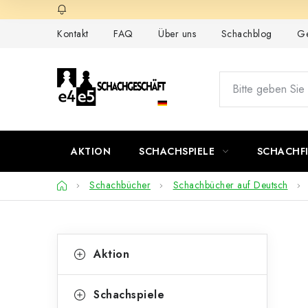
Zum
Inhalt
Kontakt
FAQ
Über uns
Schachblog
Ge
springen
AKTION
SCHACHSPIELE
SCHACHF
Startseite
Schachbücher
Schachbücher auf Deutsch
S
K
Kategorien
Aktion
überspringen
a
e
t
i
Schachspiele