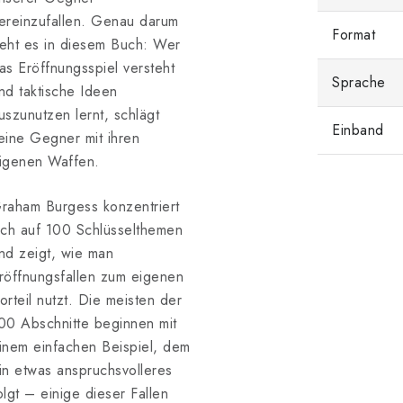
ereinzufallen. Genau darum
Format
eht es in diesem Buch: Wer
as Eröffnungsspiel versteht
Sprache
nd taktische Ideen
uszunutzen lernt, schlägt
Einband
eine Gegner mit ihren
igenen Waffen.
raham Burgess konzentriert
ich auf 100 Schlüsselthemen
nd zeigt, wie man
röffnungsfallen zum eigenen
orteil nutzt. Die meisten der
00 Abschnitte beginnen mit
inem einfachen Beispiel, dem
in etwas anspruchsvolleres
olgt – einige dieser Fallen