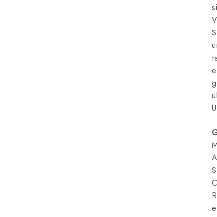
s
V
S
u
t
e
g
ü
Ü
G
M
A
S
C
R
e