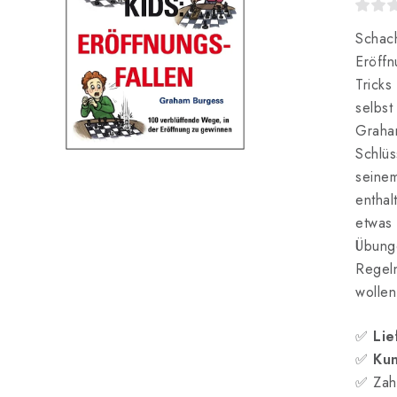
Schac
Eröffn
Trick
selbs
Grah
Schlüs
seinem
entha
etwas
Übunge
Regel
wollen
✅
Lie
✅
Kun
✅ Zah