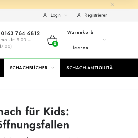
Login
Registrieren
Warenkorb
0163 764 6812
(mo - fr: 9:00 –
WARENKORB
17:00)
leeren
SCHACHBÜCHER
SCHACH-ANTIQUITÄTENLADEN
hach für Kids:
öffnungsfallen