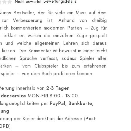
Bewertungsdetails
Nicht bewertet
unns Bestseller, der für viele ein Muss auf dem
ur Verbesserung ist. Anhand von dreißig
hrlich kommentierten modernen Partien – Zug für
 erklärt er, warum die einzelnen Züge gespielt
n und welche allgemeinen Lehren sich daraus
 lassen. Der Kommentar ist bewusst in einer leicht
ndlichen Sprache verfasst, sodass Spieler aller
stärken – vom Clubspieler bis zum erfahrenen
rspieler – von dem Buch profitieren können.
ferung
innerhalb von
2-3 Tagen
denservice
MON-FRI 8:00 - 18:00
lungsmöglichkeiten per
PayPal, Bankkarte,
nung
erung per Kurier direkt an die Adresse (
Post
 DPD
)