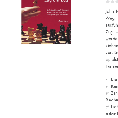
John N
Weg z
ausfü
Zug –
werde
ziehen
verstä
Spiel
Turnie
✅
Lie
✅
Kun
✅ Zah
Rech
✅ Lief
oder