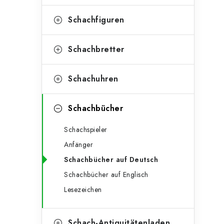
e
t
g
Schachfiguren
e
o
n
r
Schachbretter
l
i
Schachuhren
e
e
n
i
Schachbücher
s
Schachspieler
t
Anfänger
e
Schachbücher auf Deutsch
Schachbücher auf Englisch
Lesezeichen
Schach-Antiquitätenladen