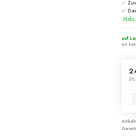
✅
Zuv
✅
Der
Mehr 
auf L
2
23,
Ver
Artikel
Garant