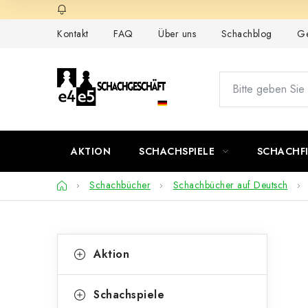
Zum
Inhalt
Kontakt
FAQ
Über uns
Schachblog
Ge
springen
AKTION
SCHACHSPIELE
SCHACHF
Startseite
Schachbücher
Schachbücher auf Deutsch
S
K
Kategorien
Aktion
überspringen
a
e
t
i
Schachspiele