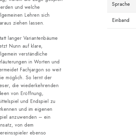
Sprache
erden und welche
llgemeinen Lehren sich
Einband
araus ziehen lassen.
tatt langer Variantenbäume
etzt Nunn auf klare,
llgemein verständliche
rläuterungen in Worten und
ermeidet Fachjargon so weit
ie möglich. So lernt der
eser, die wiederkehrenden
deen von Eröffnung,
ittelspiel und Endspiel zu
rkennen und im eigenen
piel anzuwenden – ein
nsatz, von dem
ereinsspieler ebenso