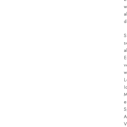
w
a
d
S
s
a
E
v
w
L
I
M
e
S
A
V