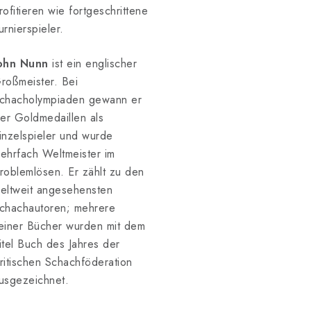
rofitieren wie fortgeschrittene
urnierspieler.
ohn Nunn
ist ein englischer
roßmeister. Bei
chacholympiaden gewann er
ier Goldmedaillen als
inzelspieler und wurde
ehrfach Weltmeister im
roblemlösen. Er zählt zu den
eltweit angesehensten
chachautoren; mehrere
einer Bücher wurden mit dem
itel Buch des Jahres der
ritischen Schachföderation
usgezeichnet.