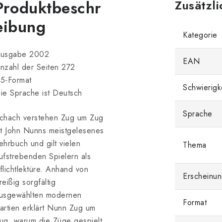
Produktbeschr
Zusätzl
eibung
Kategorie
usgabe 2002
EAN
nzahl der Seiten 272
5-Format
Schwierigk
ie Sprache ist Deutsch
Sprache
chach verstehen Zug um Zug
st John Nunns meistgelesenes
ehrbuch und gilt vielen
Thema
ufstrebenden Spielern als
flichtlektüre. Anhand von
Erscheinun
reißig sorgfältig
usgewählten modernen
Format
artien erklärt Nunn Zug um
ug, warum die Züge gespielt