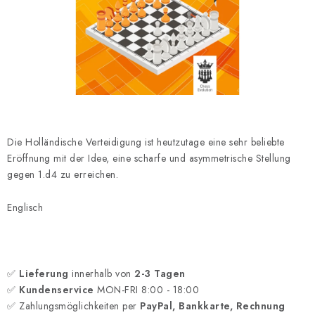
SCHACH ONLINE
SCHACH-MERCH
SCHACH GESCHENKE
GESCHÄFTSBEDINGUNGEN
Die Holländische Verteidigung ist heutzutage eine sehr beliebte
KONTAKT
Eröffnung mit der Idee, eine scharfe und asymmetrische Stellung
gegen 1.d4 zu erreichen.
Kontakt
FAQ
Über uns
Schachblog
Englisch
Geschäftsbedingungen
✅
Lieferung
innerhalb von
2-3 Tagen
✅
Kundenservice
MON-FRI 8:00 - 18:00
✅ Zahlungsmöglichkeiten per
PayPal, Bankkarte, Rechnung