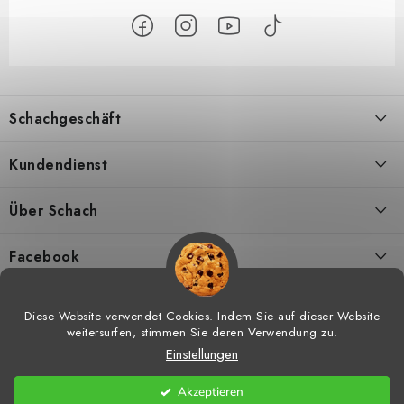
F
u
Schachgeschäft
ß
z
Über uns
Kundendienst
e
i
Kontakt
Geschäftsbedingungen
Über Schach
l
Versand
Widerrufsbelehrungen
Schachmagazine
e
Facebook
DSGVO
Umtausch von Waren
Schachvideos
Diese Website verwendet Cookies. Indem Sie auf dieser Website
weitersurfen, stimmen Sie deren Verwendung zu.
Meine bestellung
Hilfe bei Reklamationen
Schachtraining
Einstellungen
Copyright 2026
Schachgeschäft
. Alle Rechte vorbehalten.
Cookie-
Vorteile vom Einkaufen bei uns
Widerrufsrecht
Schachshop-Partner
Einstellungen ändern
Akzeptieren
Erstellt von Shoptet