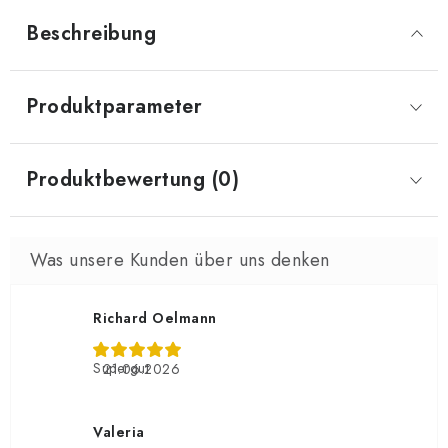
Beschreibung
Produktparameter
Produktbewertung (0)
Richard Oelmann
Supergut
21.06.2026
Valeria