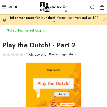
Zum
Such
Inhalt
springen
Kostenloser Versand ab 100
AKTION
€
Schachbücher auf Englisch
SCHACHSPIELE
Play the Dutch! - Part 2
SCHACHFIGUREN
Bewertungsdetails
Nicht bewertet
SCHACHBRETTER
SCHACHUHREN
SCHACHBÜCHER
SCHACH-ANTIQUITÄTENLADEN