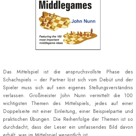
SCHACH ONLINE
SCHACH-MERCH
SCHACH GESCHENKE
GESCHÄFTSBEDINGUNGEN
KONTAKT
Das Mittelspiel ist die anspruchsvollste Phase des
Schachspiels – der Partner löst sich vom Debüt und der
Kontakt
FAQ
Über uns
Schachblog
Spieler muss sich auf sein eigenes Stellungsverständnis
Geschäftsbedingungen
verlassen. Großmeister John Nunn vermittelt die 100
wichtigsten Themen des Mittelspiels, jedes auf einer
Doppelseite mit einer Einleitung, einer Beispielpartie und
praktischen Übungen. Die Reihenfolge der Themen ist so
durchdacht, dass der Leser ein umfassendes Bild davon
erhält, was im Mittelspiel wesentlich ist.