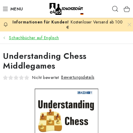
Zum
Such
Inhalt
springen
Kostenloser Versand ab 100
AKTION
€
Schachbücher auf Englisch
SCHACHSPIELE
Understanding Chess
SCHACHFIGUREN
Middlegames
SCHACHBRETTER
Bewertungsdetails
Nicht bewertet
SCHACHUHREN
SCHACHBÜCHER
SCHACH-ANTIQUITÄTENLADEN