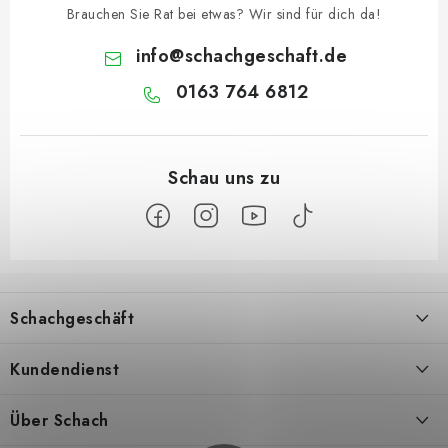
Brauchen Sie Rat bei etwas? Wir sind für dich da!
info
@
schachgeschaft.de
0163 764 6812
F
u
Schachgeschäft
ß
z
Über uns
Kundendienst
e
i
Kontakt
Geschäftsbedingungen
Über Schach
l