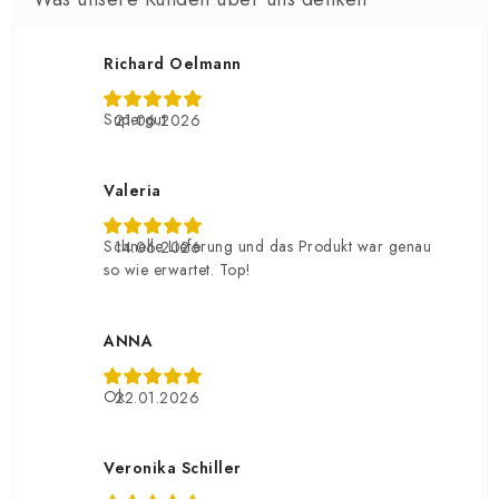
Richard Oelmann
Supergut
21.06.2026
Valeria
Schnelle Lieferung und das Produkt war genau
14.06.2026
so wie erwartet. Top!
ANNA
Ok
22.01.2026
Veronika Schiller