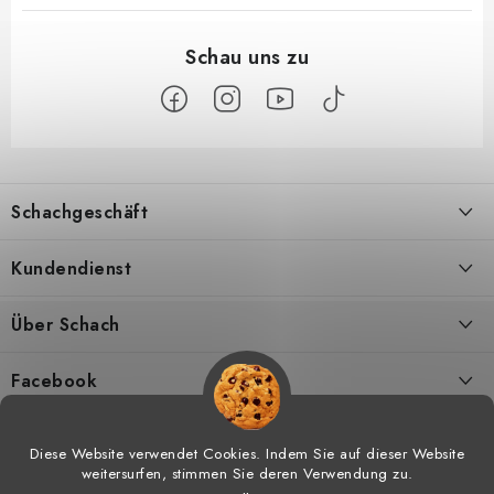
F
u
Schachgeschäft
ß
z
Über uns
Kundendienst
e
i
Kontakt
Geschäftsbedingungen
Über Schach
l
Versand
Widerrufsbelehrungen
Schachmagazine
e
Facebook
DSGVO
Umtausch von Waren
Schachvideos
Diese Website verwendet Cookies. Indem Sie auf dieser Website
weitersurfen, stimmen Sie deren Verwendung zu.
Meine bestellung
Hilfe bei Reklamationen
Schachtraining