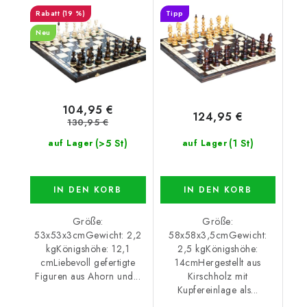
(19 %)
Tipp
Neu
104,95 €
124,95 €
130,95 €
(>5 St)
(1 St)
auf Lager
auf Lager
IN DEN KORB
IN DEN KORB
Größe:
Größe:
53x53x3cmGewicht: 2,2
58x58x3,5cmGewicht:
kgKönigshöhe: 12,1
2,5 kgKönigshöhe:
cmLiebevoll gefertigte
14cmHergestellt aus
Figuren aus Ahorn und...
Kirschholz mit
Kupfereinlage als...