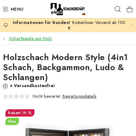
Zum
Such
Inhalt
springen
Kostenloser Versand ab 100
AKTION
€
Schachspiele aus Holz
SCHACHSPIELE
Holzschach Modern Style (4in1
SCHACHFIGUREN
Schach, Backgammon, Ludo &
SCHACHBRETTER
Schlangen)
+ Versandkostenfrei
SCHACHUHREN
Bewertungsdetails
Nicht bewertet
SCHACHBÜCHER
19 %
SCHACH-ANTIQUITÄTENLADEN
Neu