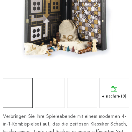
SCHACH ONLINE
SCHACH-MERCH
SCHACH GESCHENKE
GESCHÄFTSBEDINGUNGEN
KONTAKT
Kontakt
FAQ
Über uns
Schachblog
Geschäftsbedingungen
+ nächste (8)
Verbringen Sie Ihre Spieleabende mit einem modernen 4-
in-1-Kombispielset auf, das die zeitlosen Klassiker Schach,
Backgammon, Ludo und Snakes in einem raffinierten Set