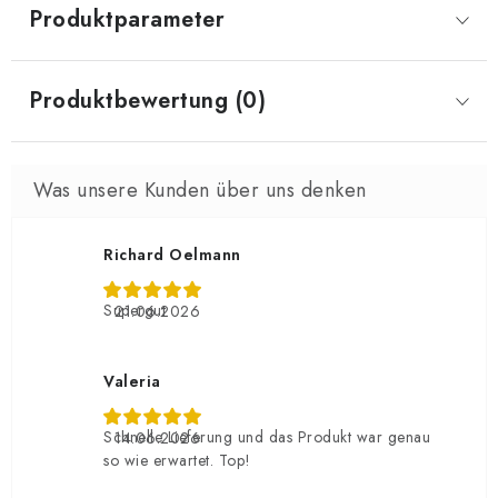
Produktparameter
Produktbewertung (0)
Richard Oelmann
Supergut
21.06.2026
Valeria
Schnelle Lieferung und das Produkt war genau
14.06.2026
so wie erwartet. Top!