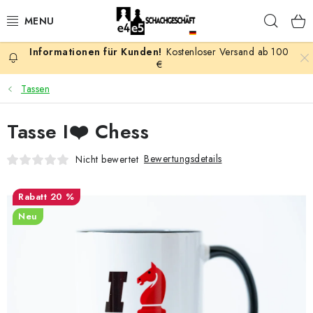
Zum
Such
Inhalt
springen
Kostenloser Versand ab 100
AKTION
€
Tassen
SCHACHSPIELE
Tasse I❤️ Chess
SCHACHFIGUREN
Bewertungsdetails
Nicht bewertet
SCHACHBRETTER
20 %
SCHACHUHREN
Neu
SCHACHBÜCHER
SCHACH-ANTIQUITÄTENLADEN