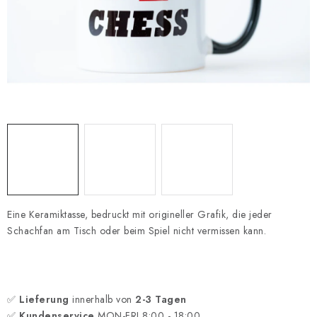
SCHACH ONLINE
SCHACH-MERCH
SCHACH GESCHENKE
GESCHÄFTSBEDINGUNGEN
KONTAKT
Kontakt
FAQ
Über uns
Schachblog
Geschäftsbedingungen
Eine Keramiktasse, bedruckt mit origineller Grafik, die jeder
Schachfan am Tisch oder beim Spiel nicht vermissen kann.
✅
Lieferung
innerhalb von
2-3 Tagen
✅
Kundenservice
MON-FRI 8:00 - 18:00