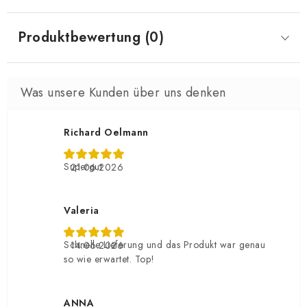
Produktbewertung (0)
Richard Oelmann
Supergut
21.06.2026
Valeria
Schnelle Lieferung und das Produkt war genau
14.06.2026
so wie erwartet. Top!
ANNA