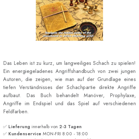
SCHACH ONLINE
SCHACH-MERCH
SCHACH GESCHENKE
GESCHÄFTSBEDINGUNGEN
Das Leben ist zu kurz, um langweiliges Schach zu spielen!
KONTAKT
Ein energiegeladenes Angriffshandbuch von zwei jungen
Autoren, die zeigen, wie man auf der Grundlage eines
Kontakt
FAQ
Über uns
Schachblog
tiefen Verständnisses der Schachpartie direkte Angriffe
Geschäftsbedingungen
aufbaut. Das Buch behandelt Manöver, Prophylaxe,
Angriffe im Endspiel und das Spiel auf verschiedenen
Feldfarben.
✅
Lieferung
innerhalb von
2-3 Tagen
✅
Kundenservice
MON-FRI 8:00 - 18:00