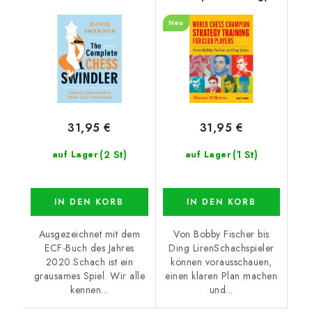
Training for Club
Neu
Players
31,95 €
31,95 €
(2 St)
(1 St)
auf Lager
auf Lager
IN DEN KORB
IN DEN KORB
Ausgezeichnet mit dem
Von Bobby Fischer bis
ECF-Buch des Jahres
Ding LirenSchachspieler
2020.Schach ist ein
können vorausschauen,
grausames Spiel. Wir alle
einen klaren Plan machen
kennen...
und...