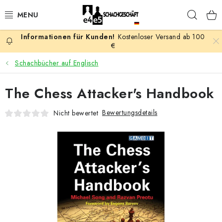
Zum
Such
Inhalt
springen
Kostenloser Versand ab 100
AKTION
€
Schachbücher auf Englisch
SCHACHSPIELE
The Chess Attacker's Handbook
SCHACHFIGUREN
Bewertungsdetails
Nicht bewertet
SCHACHBRETTER
SCHACHUHREN
SCHACHBÜCHER
SCHACH-ANTIQUITÄTENLADEN