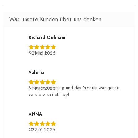
Richard Oelmann
Supergut
21.06.2026
Valeria
Schnelle Lieferung und das Produkt war genau
14.06.2026
so wie erwartet. Top!
ANNA
Ok
22.01.2026