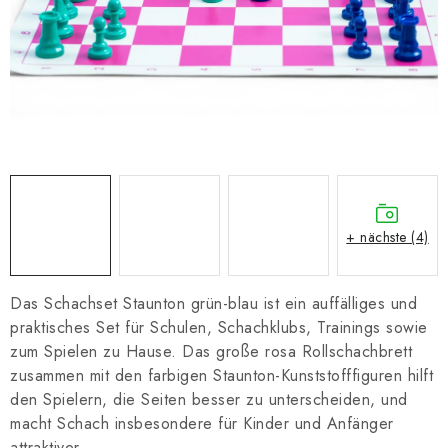
SCHACH ONLINE
SCHACH-MERCH
SCHACH GESCHENKE
GESCHÄFTSBEDINGUNGEN
KONTAKT
+ nächste (4)
Kontakt
FAQ
Über uns
Schachblog
Geschäftsbedingungen
Das Schachset Staunton grün-blau ist ein auffälliges und
praktisches Set für Schulen, Schachklubs, Trainings sowie
zum Spielen zu Hause. Das große rosa Rollschachbrett
zusammen mit den farbigen Staunton-Kunststofffiguren hilft
den Spielern, die Seiten besser zu unterscheiden, und
macht Schach insbesondere für Kinder und Anfänger
attraktiver.