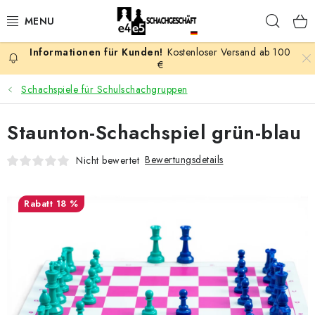
Zum
Such
Inhalt
springen
Kostenloser Versand ab 100
AKTION
€
Schachspiele für Schulschachgruppen
SCHACHSPIELE
Staunton-Schachspiel grün-blau
SCHACHFIGUREN
Bewertungsdetails
Nicht bewertet
SCHACHBRETTER
18 %
SCHACHUHREN
SCHACHBÜCHER
SCHACH-ANTIQUITÄTENLADEN