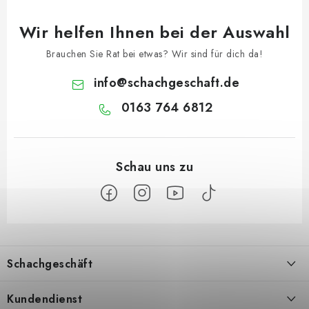
Wir helfen Ihnen bei der Auswahl
Brauchen Sie Rat bei etwas? Wir sind für dich da!
info
@
schachgeschaft.de
0163 764 6812
F
u
Schachgeschäft
ß
z
Über uns
Kundendienst