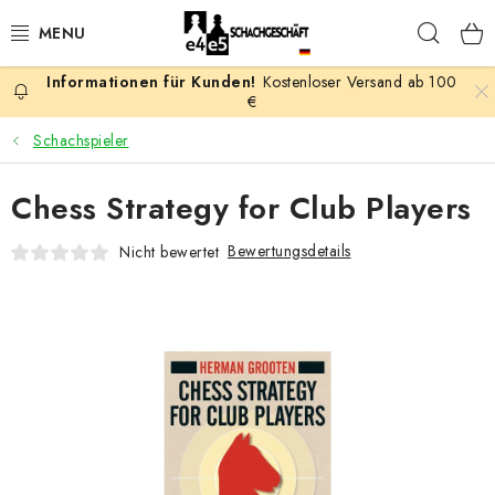
Zum
Such
Inhalt
springen
Kostenloser Versand ab 100
AKTION
€
Schachspieler
SCHACHSPIELE
Chess Strategy for Club Players
SCHACHFIGUREN
Bewertungsdetails
Nicht bewertet
SCHACHBRETTER
SCHACHUHREN
SCHACHBÜCHER
SCHACH-ANTIQUITÄTENLADEN