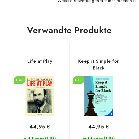
Weitere Bewertungen sichtbar machen
Verwandte Produkte
Life at Play
Keep it Simple for
Black
Neu
Neu
44,95 €
44,95 €
(1 St)
(1 St)
auf Lager
auf Lager