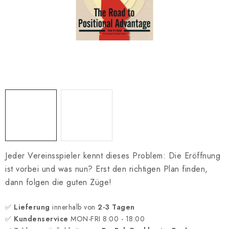
SCHACH ONLINE
SCHACH-MERCH
SCHACH GESCHENKE
GESCHÄFTSBEDINGUNGEN
KONTAKT
Kontakt
FAQ
Über uns
Schachblog
Geschäftsbedingungen
Jeder Vereinsspieler kennt dieses Problem: Die Eröffnung
ist vorbei und was nun? Erst den richtigen Plan finden,
dann folgen die guten Züge!
✅
Lieferung
innerhalb von
2-3 Tagen
✅
Kundenservice
MON-FRI 8:00 - 18:00