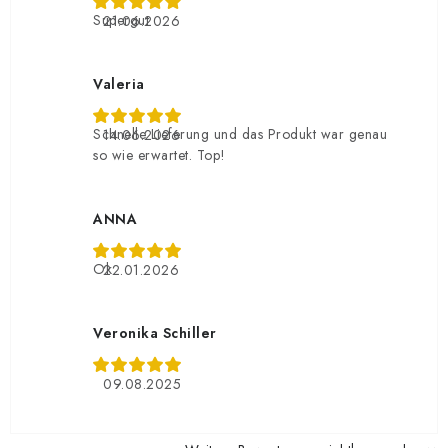
Supergut
21.06.2026
Valeria
Schnelle Lieferung und das Produkt war genau
14.06.2026
so wie erwartet. Top!
ANNA
Ok
22.01.2026
Veronika Schiller
09.08.2025