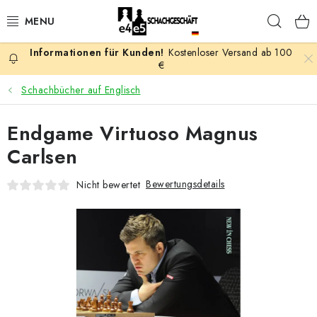
Zum
Such
Inhalt
springen
Kostenloser Versand ab 100
AKTION
€
Schachbücher auf Englisch
SCHACHSPIELE
Endgame Virtuoso Magnus
SCHACHFIGUREN
Carlsen
SCHACHBRETTER
Bewertungsdetails
Nicht bewertet
SCHACHUHREN
SCHACHBÜCHER
SCHACH-ANTIQUITÄTENLADEN