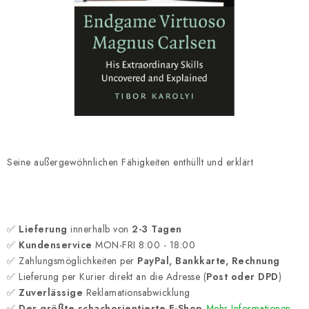
SCHACH ONLINE
SCHACH-MERCH
SCHACH GESCHENKE
GESCHÄFTSBEDINGUNGEN
KONTAKT
Seine außergewöhnlichen Fähigkeiten enthüllt und erklärt
Kontakt
FAQ
Über uns
Schachblog
Geschäftsbedingungen
✅
Lieferung
innerhalb von
2-3 Tagen
✅
Kundenservice
MON-FRI 8:00 - 18:00
✅ Zahlungsmöglichkeiten per
PayPal, Bankkarte, Rechnung
✅ Lieferung per Kurier direkt an die Adresse (
Post oder DPD
)
✅
Zuverlässige
Reklamationsabwicklung
✅
Der größte schachorientierte E-Shop
Mehr Informationen